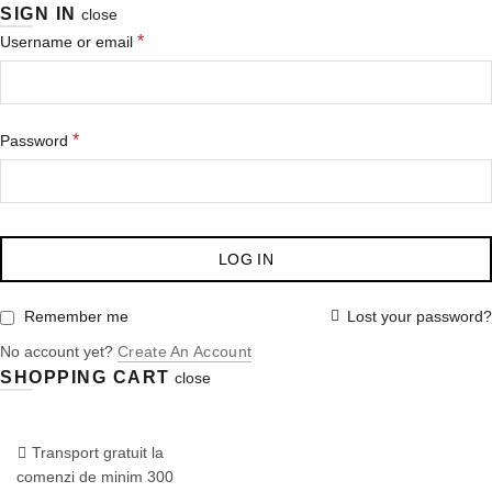
SIGN IN
close
Obligatoriu
*
Username or email
Obligatoriu
*
Password
LOG IN
Lost your password?
Remember me
No account yet?
Create An Account
SHOPPING CART
close
COMANDA:
0722.870.777
/
Dermaspa.ro
Transport gratuit la
comenzi de minim 300