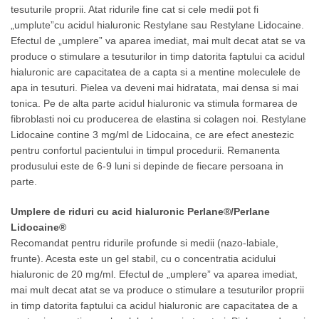
tesuturile proprii. Atat ridurile fine cat si cele medii pot fi
„umplute”cu acidul hialuronic Restylane sau Restylane Lidocaine.
Efectul de „umplere” va aparea imediat, mai mult decat atat se va
produce o stimulare a tesuturilor in timp datorita faptului ca acidul
hialuronic are capacitatea de a capta si a mentine moleculele de
apa in tesuturi. Pielea va deveni mai hidratata, mai densa si mai
tonica. Pe de alta parte acidul hialuronic va stimula formarea de
fibroblasti noi cu producerea de elastina si colagen noi. Restylane
Lidocaine contine 3 mg/ml de Lidocaina, ce are efect anestezic
pentru confortul pacientului in timpul procedurii. Remanenta
produsului este de 6-9 luni si depinde de fiecare persoana in
parte.
Umplere de riduri cu acid hialuronic Perlane®/Perlane
Lidocaine®
Recomandat pentru ridurile profunde si medii (nazo-labiale,
frunte). Acesta este un gel stabil, cu o concentratia acidului
hialuronic de 20 mg/ml. Efectul de „umplere” va aparea imediat,
mai mult decat atat se va produce o stimulare a tesuturilor proprii
in timp datorita faptului ca acidul hialuronic are capacitatea de a