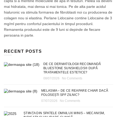
capta si a mentine moleculele de apa in tesuturi. Pielea va deveni
mai hidratata, mai densa si mai tonica. Pe de alta parte acidul
hialuronic va stimula formarea de fibroblasti noi cu producerea de
colagen nou si elastina. Perlane Lidocaine contine Lidocaine de 3
mg/ml pentru confortul pacientului in timpul procedurii.
Remanenta produsului este de 9 luni si depinde de fiecare
persoana in parte.
RECENT POSTS
DE CE DERMATOLOGII RECOMANDĂ
BLUESTONE SUNSHIELDS® DUPĂ
TRATAMENTELE ESTETICE?
08/07/2026
No Comments
MELASMA – DE CE REAPARE CHIAR DACĂ
FOLOSEȘTI SPF ZILNIC?
07/07/2026
No Comments
ȘTIINȚA DIN SPATELE OMNILUX MINIS – MECANISM,