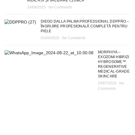
INDICAȚII ȘI VALIDARE CLINICĂ
24/09/2025
No Comments
DIEGO DALLA PALMA PROFESSIONAL DDPPRO –
ÎNGRIJIRE PROFESIONALĂ COMPLETĂ PENTRU
PIELE
01/09/2025
No Comments
MORPHIYA –
EXOZOMI HIBRIZI
HYBROSOME™:
REGENERATIVE
MEDICAL-GRADE
SKINCARE
29/07/2025
No
Comments
CONTACT
Calea Plevnei nr. 82, sector 1, Bucuresti.
Ridicarea comenzilor din Calea Plevnei se poate face dupa