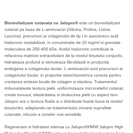
Biorevitalizare cutanata jalupro
Home
»
Biorevitalizare cutanata jalupro
Biorevitalizare cutanata cu Jalupro®
este un biorevitalizant
cutanat pe baza de L-aminoacizi (Glicina, Prolina, Lizina,
Leucina), precursori ai colagenului de tip I,in asocierecu acid
hialuronic nestabilizat, in concentratie de 10 mg/ml si greutate
moleculara de 200-400 kDa. Acidul hialuronic contribuie la
refacerea matricei extracelulare de la nivelul tesutului conjuctiv,
hidrateaza profund si stimuleaza fibroblastii in productia
endogena a colagenului tisular. L-aminoacizii sunt precursori ai
colagenului tisular, in proportie stoechiometrica corecta pentru
cresterea sintezei locale de colagen si elastina. Tratamentul
imbunatateste textura pielii, uniformizeaza microrelieful cutanat,
creste tonusul, elasticitatea si stralucirea pielii cu aspect tern.
Jalupro are o textura fluida si o distributie foarte buna la nivelul
tesuturilor, adaptandu-se tratamentului oricarei suprafete
cutanate, inlcusiv a zonelor mai sensibile.
Regenerare si hidratare intensa cu Jalupro®HMW Jalupro High