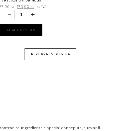
Vascoza din bambus
Prețul
Prețul
27,00
lei
170,00
lei
cu TVA
.
inițial
curent
a
este:
fost:
170,00 lei.
ADAUGĂ ÎN COȘ
227,00 lei.
REZERVĂ ÎN CLINICĂ
mbatranire. Ingredientele special concepute, cum ar fi