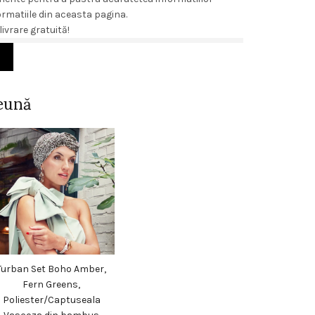
rmatiile din aceasta pagina.
ivrare gratuită!
 SERUM CONCENTRATE LIFT EXPRESS - FIOLE PENTRU TEN EFECT DE LIF
eună
Turban Set Boho Amber,
Fern Greens,
Poliester/Captuseala