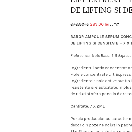
DE LIFTING SI D
Prețul
Prețul
373,00
lei
289,00
lei
cu TVA
inițial
curent
BABOR AMPOULE SERUM CONCEN
a
este:
DE LIFTING SI DENSITATE – 7 X
fost:
289,00 lei.
373,00 lei.
Fiole concentrate Babor Lift Express
Ingredientul activ concentrat anti
Fiolele concentrate Lift Express 
Ingredientele sale active sustin 
rezistenta si elasticitate. In plus
de riduri si ofera pana la 6 ore 
Cantitate
: 7 X 2ML
Pozele produselor au caracter in
decor din poze neinclus in pach
SkinShop.ro face eforturi perma