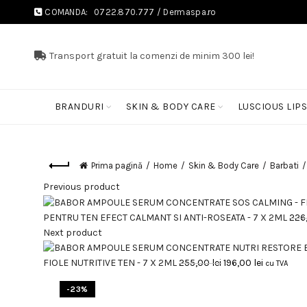
COMANDA:
0722.870.777
/
Dermaspa.ro
Transport gratuit la comenzi de minim 300 lei!
BRANDURI
SKIN & BODY CARE
LUSCIOUS LIP
Prima pagină
Home
Skin & Body Care
Barbati
Previous product
PENTRU TEN EFECT CALMANT SI ANTI-ROSEATA - 7 X 2ML
226
Next product
Prețul
Prețul
FIOLE NUTRITIVE TEN - 7 X 2ML
255,00
lei
196,00
lei
cu TVA
inițial
curent
-23%
a
este: