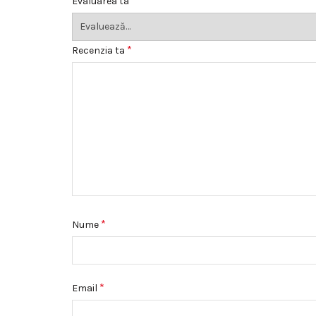
*
Evaluarea ta
*
Recenzia ta
*
Nume
*
Email