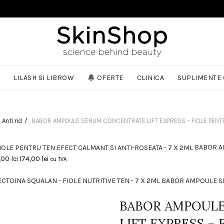
S
LILASH SI LIBROW
OFERTE
CLINICA
SUPLIMENTE
Anti rid
BABOR AMPOULE SERUM CONCENTRATE LIFT EXPRESS – FIOLE PENTRU 
BABOR A
Prețul
Prețul
,00
lei
174,00
lei
cu TVA
inițial
curent
a
este:
BABOR AMPOULE SE
fost:
174,00 lei.
226,00 lei.
BABOR AMPOUL
LIFT EXPRESS –