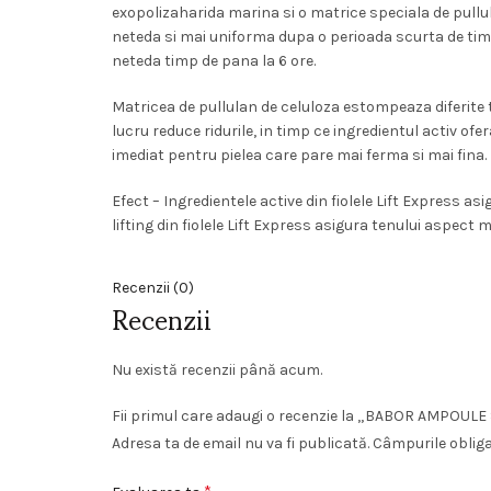
exopolizaharida marina si o matrice speciala de pullulan
neteda si mai uniforma dupa o perioada scurta de timp.
neteda timp de pana la 6 ore.
Matricea de pullulan de celuloza estompeaza diferite tipur
lucru reduce ridurile, in timp ce ingredientul activ ofe
imediat pentru pielea care pare mai ferma si mai fina.
Efect – Ingredientele active din fiolele Lift Express asi
lifting din fiolele Lift Express asigura tenului aspect m
Recenzii (0)
Recenzii
Nu există recenzii până acum.
Fii primul care adaugi o recenzie la „BABOR AMPOU
Adresa ta de email nu va fi publicată.
Câmpurile oblig