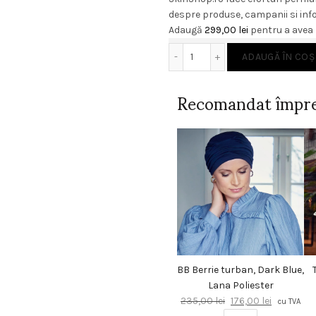
despre produse, campanii si info
Adaugă
299,00
lei
pentru a avea l
Cantitate BABOR AMPOULE
ADAUGĂ ÎN COȘ
Recomandat împr
BB Berrie turban, Dark Blue,
Lana Poliester
Prețul
Prețul
235,00
lei
176,00
lei
cu TVA
inițial
curent