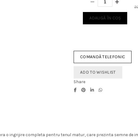
a
este:
2
fost:
176,00 lei
ADAUGĂ ÎN COȘ
235,00 lei.
COMANDĂ TELEFONIC
ADD TO WISHLIST
Share
fera o ingrijire completa pentru tenul matur, care prezinta semne de i