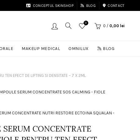
CONCEPTUL SKINSHOP
BLOG
CONTACT
0
0
/
0,00
lei
 ORALE
MAKEUP MEDICAL
OMNILUX
BLOG
TEN EFECT DE LIFTING SI DENSITATE – 7 X 2ML
MPOULE SERUM CONCENTRATE SOS CALMING - FIOLE
RUM CONCENTRATE NUTRI RESTORE ECTOINA SQUALAN -
E SERUM CONCENTRATE
 FIOLE PENTRU TEN EFECT