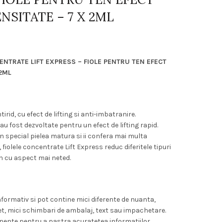
ENSITATE – 7 X 2ML
TRATE LIFT EXPRESS – FIOLE PENTRU TEN EFECT
 2ML
rid, cu efect de lifting si anti-imbatranire.
au fost dezvoltate pentru un efect de lifting rapid.
in special pielea matura si ii confera mai multa
, fiolele concentrate Lift Express reduc diferitele tipuri
ten cu aspect mai neted.
formativ si pot contine mici diferente de nuanta,
et, mici schimbari de ambalaj, text sau impachetare.
nente pentru a pastra acuratetea informatiilor