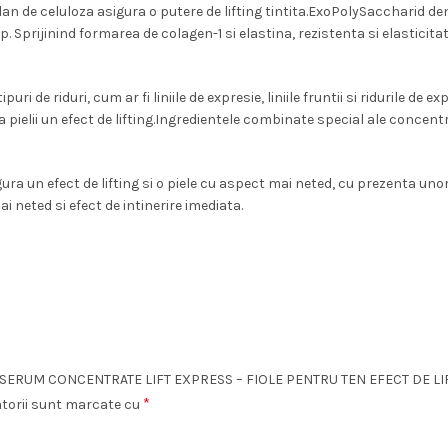
 de celuloza asigura o putere de lifting tintita.ExoPolySaccharid densif
 Sprijinind formarea de colagen-1 si elastina, rezistenta si elasticita
i de riduri, cum ar fi liniile de expresie, liniile fruntii si ridurile de 
ra pielii un efect de lifting.Ingredientele combinate special ale concentr
gura un efect de lifting si o piele cu aspect mai neted, cu prezenta unor 
ai neted si efect de intinerire imediata.
LE SERUM CONCENTRATE LIFT EXPRESS – FIOLE PENTRU TEN EFECT DE LIF
*
atorii sunt marcate cu