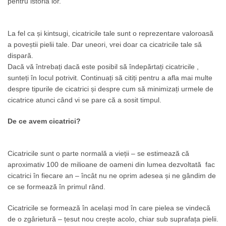
pentru istoria lor.
La fel ca și kintsugi, cicatricile tale sunt o reprezentare valoroasă
a poveștii pielii tale. Dar uneori, vrei doar ca cicatricile tale să
dispară.
Dacă vă întrebați dacă este posibil să îndepărtați cicatricile ,
sunteți în locul potrivit. Continuați să citiți pentru a afla mai multe
despre tipurile de cicatrici și despre cum să minimizați urmele de
cicatrice atunci când vi se pare că a sosit timpul.
De ce avem cicatrici?
Cicatricile sunt o parte normală a vieții – se estimează că
aproximativ 100 de milioane de oameni din lumea dezvoltată fac
cicatrici în fiecare an – încât nu ne oprim adesea și ne gândim de
ce se formează în primul rând.
Cicatricile se formează în același mod în care pielea se vindecă
de o zgârietură – țesut nou crește acolo, chiar sub suprafața pielii.