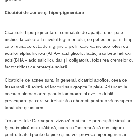
Cicatrici de acnee și hiperpigmentare
Cicatricile hiperpigmentare, semnalate de apariţia unor pete
închise la culoare la nivelul tegumentului, se pot estompa în timp
cu o rutină corectă de îngrijire a pielii, care va include folosirea
acizilor alpha hidroxi (AHA – acid glicolic, lactic) sau beta hidroxi
acizi(BHA – acid salicilic), dar și, obligatoriu, folosirea cremelor cu
factor ridicat de protecţie solară.
Cicatricile de acnee sunt, în general, cicatrici atrofice, ceea ce
înseamnă că există adâncituri sau gropițe în piele. Adăugați la
acestea pigmentarea post-inflamatoare și aveți o dublă
preocupare pe care va trebui să o abordați pentru a vă recupera
tenul clar și uniform.
Tratamentele Dermapen vizează mai multe preocupări simultan.
Și nu implică nicio căldură, ceea ce înseamnă că sunt sigure
pentru toate tipurile de piele și nu vor provoca hiperpigmentări