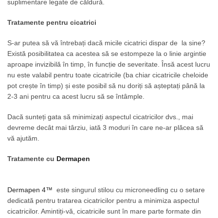
suplimentare legate de căldură.
Tratamente pentru cicatrici
S-ar putea să vă întrebați dacă micile cicatrici dispar de la sine?
Există posibilitatea ca acestea să se estompeze la o linie argintie
aproape invizibilă în timp, în funcție de severitate. Însă acest lucru
nu este valabil pentru toate cicatricile (ba chiar cicatricile cheloide
pot crește în timp) și este posibil să nu doriți să așteptați până la
2-3 ani pentru ca acest lucru să se întâmple.
Dacă sunteți gata să minimizați aspectul cicatricilor dvs., mai
devreme decât mai târziu, iată 3 moduri în care ne-ar plăcea să
vă ajutăm.
Tratamente cu
Dermapen
Dermapen 4™
este singurul stilou cu microneedling cu o setare
dedicată pentru tratarea cicatricilor pentru a minimiza aspectul
cicatricilor. Amintiți-vă, cicatricile sunt în mare parte formate din