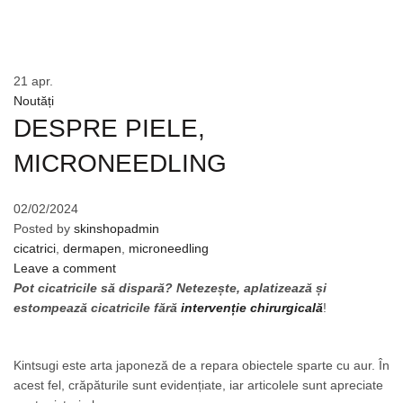
Home
»
Noutăți
»
21
apr.
Noutăți
DESPRE PIELE,
MICRONEEDLING
02/02/2024
Posted by
skinshopadmin
cicatrici
,
dermapen
,
microneedling
Leave a comment
Pot cicatricile să dispară? Netezește, aplatizează și
estompează cicatricile fără
intervenție chirurgicală
!
Kintsugi este arta japoneză de a repara obiectele sparte cu aur. În
acest fel, crăpăturile sunt evidențiate, iar articolele sunt apreciate