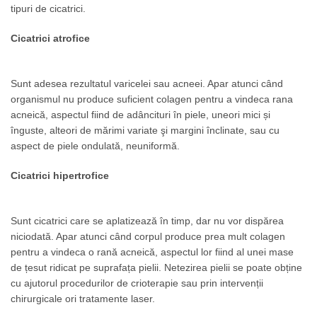
tipuri de cicatrici.
Cicatrici atrofice
Sunt adesea rezultatul varicelei sau acneei. Apar atunci când
organismul nu produce suficient colagen pentru a vindeca rana
acneică, aspectul fiind de adâncituri în piele, uneori mici și
înguste, alteori de mărimi variate şi margini înclinate, sau cu
aspect de piele ondulată, neuniformă.
Cicatrici hipertrofice
Sunt cicatrici care se aplatizează în timp, dar nu vor dispărea
niciodată. Apar atunci când corpul produce prea mult colagen
pentru a vindeca o rană acneică, aspectul lor fiind al unei mase
de țesut ridicat pe suprafața pielii. Netezirea pielii se poate obține
cu ajutorul procedurilor de crioterapie sau prin intervenții
chirurgicale ori tratamente laser.