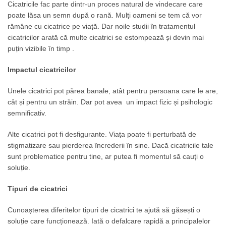
Cicatricile fac parte dintr-un proces natural de vindecare care
poate lăsa un semn după o rană. Mulți oameni se tem că vor
rămâne cu cicatrice pe viață. Dar noile studii în tratamentul
cicatricilor arată că multe cicatrici se estompează și devin mai
puțin vizibile în timp .
Impactul cicatricilor
Unele cicatrici pot părea banale, atât pentru persoana care le are,
cât și pentru un străin. Dar pot avea un impact fizic și psihologic
semnificativ.
Alte cicatrici pot fi desfigurante. Viața poate fi perturbată de
stigmatizare sau pierderea încrederii în sine. Dacă cicatricile tale
sunt problematice pentru tine, ar putea fi momentul să cauți o
soluție.
Tipuri de cicatrici
Cunoașterea diferitelor tipuri de cicatrici te ajută să găsești o
soluție care funcționează. Iată o defalcare rapidă a principalelor