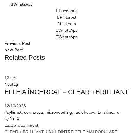
WhatsApp
Facebook
Pinterest
LinkedIn
WhatsApp
WhatsApp
Previous Post
Next Post
Related Posts
12
oct.
Noutăți
ELLE A ÎNCERCAT – CLEAR +BRILLIANT
12/10/2023
#sylfirmX
,
dermaspa
,
microneedling
,
radiofrecventa
,
skincare
,
sylfirmX
Leave a comment
CLEAR + BRILLIANT, UNUL DINTRE CELE MAI POPULARE