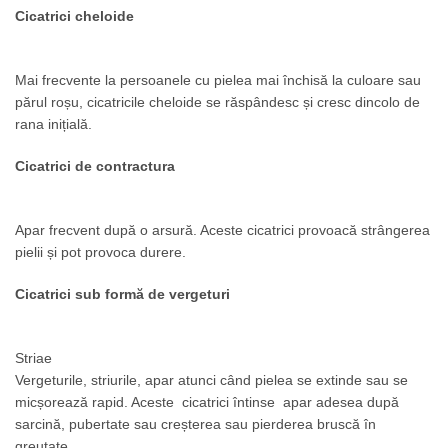
Cicatrici cheloide
Mai frecvente la persoanele cu pielea mai închisă la culoare sau
părul roșu, cicatricile cheloide se răspândesc și cresc dincolo de
rana inițială.
Cicatrici de contractura
Apar frecvent după o arsură. Aceste cicatrici provoacă strângerea
pielii și pot provoca durere.
Cicatrici sub formă de vergeturi
Striae
Vergeturile, striurile, apar atunci când pielea se extinde sau se
micșorează rapid. Aceste cicatrici întinse apar adesea după
sarcină, pubertate sau creșterea sau pierderea bruscă în
greutate.