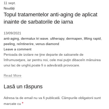
11
sept.
Noutăți
Topul tratamentelor anti-aging de aplicat
inainte de sarbatorile de iarna
13/09/2021
anti-aging
,
dermalux tri wave. ultherapy
,
dermapen
,
lifting rapid
,
peeling
,
reîntinerire
,
venus diamond
Leave a comment
Perioada de izolare ne ţine departe de saloanele de
înfrumuseţare, iar pentru noi, cele mai puţin dibaceîn mânuirea
unui lac de unghii,poate fi o adevărată provocare.
Read More
Lasă un răspuns
Adresa ta de email nu va fi publicată.
Câmpurile obligatorii sunt
*
marcate cu