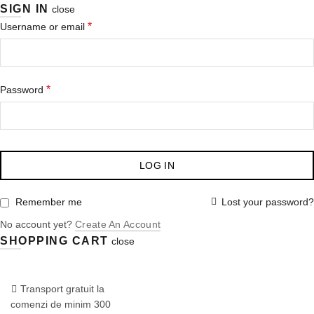
SIGN IN
close
Obligatoriu
*
Username or email
Obligatoriu
*
Password
LOG IN
Lost your password?
Remember me
No account yet?
Create An Account
SHOPPING CART
close
COMANDA:
0722.870.777
/
Dermaspa.ro
Transport gratuit la
comenzi de minim 300