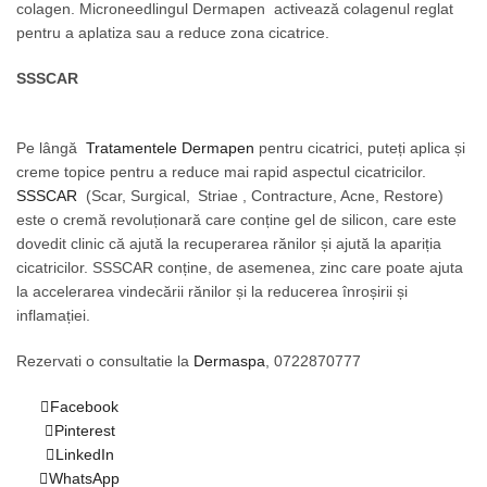
colagen. Microneedlingul Dermapen activează colagenul reglat
pentru a aplatiza sau a reduce zona cicatrice.
SSSCAR
Pe lângă
Tratamentele Dermapen
pentru cicatrici, puteți aplica și
creme topice pentru a reduce mai rapid aspectul cicatricilor.
SSSCAR
(Scar, Surgical, Striae , Contracture, Acne, Restore)
este o cremă revoluționară care conține gel de silicon, care este
dovedit clinic că ajută la recuperarea rănilor și ajută la apariția
cicatricilor. SSSCAR conține, de asemenea, zinc care poate ajuta
la accelerarea vindecării rănilor și la reducerea înroșirii și
inflamației.
Rezervati o consultatie la
Dermaspa
, 0722870777
Facebook
Pinterest
LinkedIn
WhatsApp