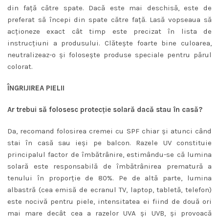
din faţă către spate. Dacă este mai deschisă, este de
preferat să începi din spate către faţă. Lasă vopseaua să
acţioneze exact cât timp este precizat în lista de
instrucţiuni a produsului. Clăteşte foarte bine culoarea,
neutralizeaz-o şi foloseşte produse speciale pentru părul
colorat.
ÎNGRIJIREA PIELII
Ar trebui să folosesc protecţie solară dacă stau în casă?
Da, recomand folosirea cremei cu SPF chiar şi atunci când
stai în casă sau ieşi pe balcon. Razele UV constituie
principalul factor de îmbătrânire, estimându-se că lumina
solară este responsabilă de îmbătrânirea prematură a
tenului în proporţie de 80%. Pe de altă parte, lumina
albastră (cea emisă de ecranul TV, laptop, tabletă, telefon)
este nocivă pentru piele, intensitatea ei fiind de două ori
mai mare decât cea a razelor UVA şi UVB, şi provoacă