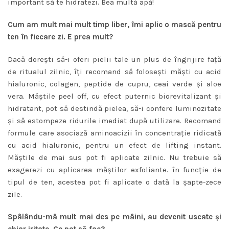
important să te hidratezi. Bea multă apă!
Cum am mult mai mult timp liber, îmi aplic o mască pentru
ten în fiecare zi. E prea mult?
Dacă doreşti să-i oferi pielii tale un plus de îngrijire faţă
de ritualul zilnic, îţi recomand să foloseşti măşti cu acid
hialuronic, colagen, peptide de cupru, ceai verde şi aloe
vera. Măştile peel off, cu efect puternic biorevitalizant şi
hidratant, pot să destindă pielea, să-i confere luminozitate
şi să estompeze ridurile imediat după utilizare. Recomand
formule care asociază aminoacizii în concentraţie ridicată
cu acid hialuronic, pentru un efect de lifting instant.
Măştile de mai sus pot fi aplicate zilnic. Nu trebuie să
exagerezi cu aplicarea măştilor exfoliante. în funcţie de
tipul de ten, acestea pot fi aplicate o dată la şapte-zece
zile.
Spâlându-mâ mult mai des pe mâini, au devenit uscate şi
chiar iritate. Ce pot să fac?