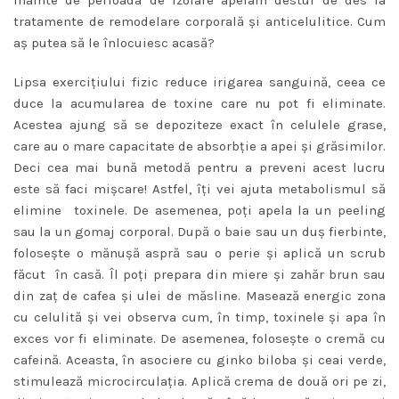
tratamente de remodelare corporală şi anticelulitice. Cum
aş putea să le înlocuiesc acasă?
Lipsa exerciţiului fizic reduce irigarea sanguină, ceea ce
duce la acumularea de toxine care nu pot fi eliminate.
Acestea ajung să se depoziteze exact în celulele grase,
care au o mare capacitate de absorbţie a apei şi grăsimilor.
Deci cea mai bună metodă pentru a preveni acest lucru
este să faci mişcare! Astfel, îţi vei ajuta metabolismul să
elimine toxinele. De asemenea, poți apela la un peeling
sau la un gomaj corporal. După o baie sau un duş fierbinte,
foloseşte o mănuşă aspră sau o perie și aplică un scrub
făcut în casă. Îl poţi prepara din miere şi zahăr brun sau
din zaţ de cafea şi ulei de măsline. Masează energic zona
cu celulită şi vei observa cum, în timp, toxinele şi apa în
exces vor fi eliminate. De asemenea, foloseşte o cremă cu
cafeină. Aceasta, în asociere cu ginko biloba şi ceai verde,
stimulează microcirculaţia. Aplică crema de două ori pe zi,