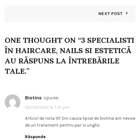
NEXT POST
ONE THOUGHT ON “
3 SPECIALISTI
ÎN HAIRCARE, NAILS SI ESTETICĂ
AU RĂSPUNS LA ÎNTREBĂRILE
TALE.
”
biotina
spune:
20/04/2021 la 7:10 pm
Articol de nota 10! Din cauza lipsei de biotina am nevoie
de un tratament pentru par si unghii.
Răspunde