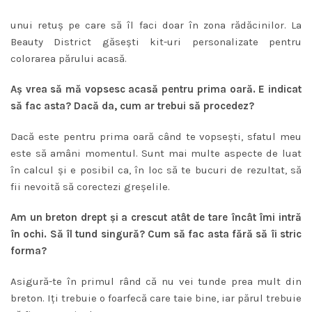
unui retuş pe care să îl faci doar în zona rădăcinilor. La
Beauty District găseşti kit-uri personalizate pentru
colorarea părului acasă.
Aş vrea să mă vopsesc acasă pentru prima oară. E indicat
să fac asta? Dacă da, cum ar trebui să procedez?
Dacă este pentru prima oară când te vopseşti, sfatul meu
este să amâni momentul. Sunt mai multe aspecte de luat
în calcul şi e posibil ca, în loc să te bucuri de rezultat, să
fii nevoită să corectezi greşelile.
Am un breton drept şi a crescut atât de tare încât îmi intră
în ochi. Să îl tund singură? Cum să fac asta fără să îi stric
forma?
Asigură-te în primul rând că nu vei tunde prea mult din
breton. Iţi trebuie o foarfecă care taie bine, iar părul trebuie