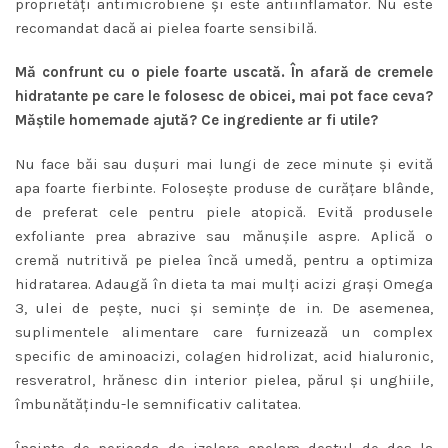
proprietăţi antimicrobiene şi este antiinflamator. Nu este
recomandat dacă ai pielea foarte sensibilă.
Mă confrunt cu o piele foarte uscată. În afară de cremele
hidratante pe care le folosesc de obicei, mai pot face ceva?
Măştile homemade ajută? Ce ingrediente ar fi utile?
Nu face băi sau duşuri mai lungi de zece minute şi evită
apa foarte fierbinte. Foloseşte produse de curăţare blânde,
de preferat cele pentru piele atopică. Evită produsele
exfoliante prea abrazive sau mănuşile aspre. Aplică o
cremă nutritivă pe pielea încă umedă, pentru a optimiza
hidratarea. Adaugă în dieta ta mai mulţi acizi graşi Omega
3, ulei de peşte, nuci şi seminţe de in. De asemenea,
suplimentele alimentare care furnizează un complex
specific de aminoacizi, colagen hidrolizat, acid hialuronic,
resveratrol, hrănesc din interior pielea, părul şi unghiile,
îmbunătăţindu-le semnificativ calitatea.
Înainte de perioada de izolare apelam destul de des la