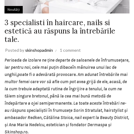
Noutăți
3 specialisti în haircare, nails si
estetică au răspuns la întrebările
tale.
Posted by
skinshopadmin
1 comment
Perioada de izolare ne ţine departe de saloanele de înfrumuseţare,
iar pentru noi, cele mai puţin dibaceîn mânuirea unui lac de
unghii,poate fi o adevărată provocare. Am adunat întrebările mai
multor femei care vor să afle cum pot avea grijă de ele, acasă, de
la cum trebuie adaptată rutina de îngrijire a tenului, la cum ne
tăiem singure bretonul, până la cea mai bună metodă de
îndepărtare a ojei semipermanente. La toate aceste întrebări ne-
au răspuns specialiştii în frumuseţe Sorin Stratulat, hairstylist şi
ambasador Redken, Cătălina Stoica, nail expert la Beauty District,
şi Ana Maria Nedelcu, estetician şi fondator Dermaspa şi
Skinshop.ro.