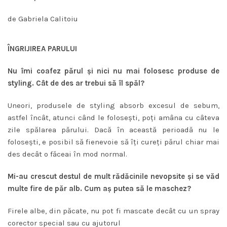
de Gabriela Calitoiu
ÎNGRIJIREA PARULUI
Nu îmi coafez părul şi nici nu mai folosesc produse de
styling. Cât de des ar trebui să îl spăl?
Uneori, produsele de styling absorb excesul de sebum,
astfel încât, atunci când le foloseşti, poţi amâna cu câteva
zile spălarea părului. Dacă în această perioadă nu le
foloseşti, e posibil să fienevoie să îţi cureţi părul chiar mai
des decât o făceai în mod normal.
Mi-au crescut destul de mult rădăcinile nevopsite şi se văd
multe fire de păr alb. Cum aş putea să le maschez?
Firele albe, din păcate, nu pot fi mascate decât cu un spray
corector special sau cu ajutorul