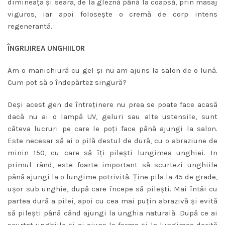
dimineaţa şi seara, de la gleznă până la coapsă, prin masaj
viguros, iar apoi foloseşte o cremă de corp intens
regenerantă.
ÎNGRIJIREA UNGHIILOR
Am o manichiură cu gel şi nu am ajuns la salon de o lună.
Cum pot să o îndepărtez singură?
Deşi acest gen de întreţinere nu prea se poate face acasă
dacă nu ai o lampă UV, geluri sau alte ustensile, sunt
câteva lucruri pe care le poţi face până ajungi la salon.
Este necesar să ai o pilă destul de dură, cu o abraziune de
minin 150, cu care să îţi pileşti lungimea unghiei. In
primul rând, este foarte important să scurtezi unghiile
până ajungi la o lungime potrivită. Ţine pila la 45 de grade,
uşor sub unghie, după care începe să pileşti. Mai întâi cu
partea dură a pilei, apoi cu cea mai puţin abrazivă şi evită
să pileşti până când ajungi la unghia naturală. După ce ai
scurtat unghiile şi ai ajuns la forma şi la lungimea dorită