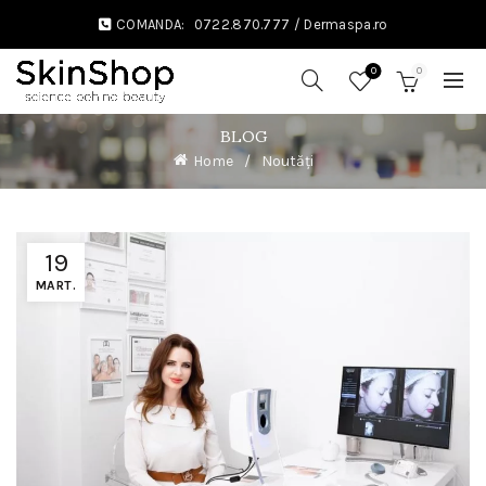
COMANDA:
0722.870.777
/
Dermaspa.ro
0
0
BLOG
Home
Noutăți
19
MART.