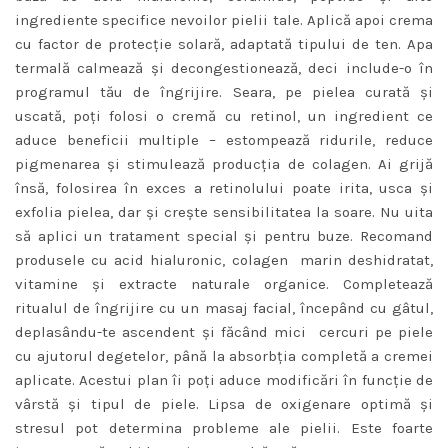
ingrediente specifice nevoilor pielii tale. Aplică apoi crema
cu factor de protecţie solară, adaptată tipului de ten. Apa
termală calmează şi decongestionează, deci include-o în
programul tău de îngrijire. Seara, pe pielea curată şi
uscată, poţi folosi o cremă cu retinol, un ingredient ce
aduce beneficii multiple – estompează ridurile, reduce
pigmenarea şi stimulează producţia de colagen. Ai grijă
însă, folosirea în exces a retinolului poate irita, usca şi
exfolia pielea, dar şi creşte sensibilitatea la soare. Nu uita
să aplici un tratament special şi pentru buze. Recomand
produsele cu acid hialuronic, colagen marin deshidratat,
vitamine şi extracte naturale organice. Completează
ritualul de îngrijire cu un masaj facial, începând cu gâtul,
deplasându-te ascendent şi făcând mici cercuri pe piele
cu ajutorul degetelor, până la absorbţia completă a cremei
aplicate. Acestui plan îi poţi aduce modificări în funcţie de
vârstă şi tipul de piele. Lipsa de oxigenare optimă şi
stresul pot determina probleme ale pielii. Este foarte