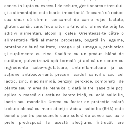
acnee. In lupta cu excesul de sebum, gestionarea stresului
și a alimentaţiei este foarte importantă. încearcă să reduci
sau chiar să elimini consumul de carne roşie, lactate,
gluten, zahăr, sare, îndulcitori artificiali, alimente prăjite,
aditivi alimentari, alcool şi cafea. Orientează-te către o
alimentaţie fără alimente procesate, bogată în legume,
proteine de bună calitate, Omega 3 şi Omega 6, probiotice
şi suplimente cu zinc. Spală-te cu un produs blând de
curăţare, pulverizează apă termală şi aplică un serum cu
ingrediente sebo-regulatoare, antiinflamatoare şi cu
acţiune antibacteriană, precum acidul salicilic sau cel
lactic, zinc, niacinamidă, benzoyl peroxide, combinaţii de
plante sau mierea de Manuka. O dată la trei-şase zile poţi
aplica o mască cu acţiune keratolitică, cu acid salicilic,
lactic sau mandelic. Crema cu factor de protecţie solară
trebuie aleasă cu mare atenţie. Acidul salicilic (BHA) este
benefic pentru persoanele care suferă de acnee sau au o
piele predispusă la acestă afecţiune, întrucât are