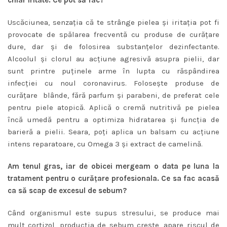
Uscăciunea, senzaţia că te strânge pielea şi iritaţia pot fi
provocate de spălarea frecventă cu produse de curăţare
dure, dar şi de folosirea substanţelor dezinfectante.
Alcoolul şi clorul au acţiune agresivă asupra pielii, dar
sunt printre puţinele arme în lupta cu răspândirea
infecţiei cu noul coronavirus. Foloseşte produse de
curăţare blânde, fără parfum şi parabeni, de preferat cele
pentru piele atopică. Aplică o cremă nutritivă pe pielea
încă umedă pentru a optimiza hidratarea şi funcţia de
barieră a pielii. Seara, poţi aplica un balsam cu acţiune
intens reparatoare, cu Omega 3 şi extract de camelină.
Am tenul gras, iar de obicei mergeam o data pe luna la
tratament pentru o curăţare profesionala. Ce sa fac acasă
ca să scap de excesul de sebum?
Când organismul este supus stresului, se produce mai
mult cortizol, producţia de sebum creşte, apare riscul de