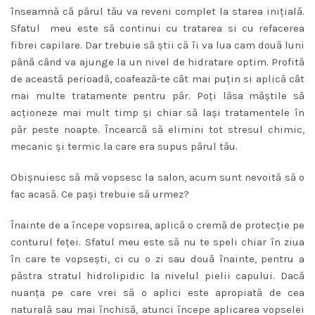
înseamnă că părul tău va reveni complet la starea iniţială.
Sfatul meu este să continui cu tratarea si cu refacerea
fibrei capilare. Dar trebuie să știi că îi va lua cam două luni
până când va ajunge la un nivel de hidratare optim. Profită
de această perioadă, coafează-te cât mai puţin si aplică cât
mai multe tratamente pentru păr. Poţi lăsa măştile să
acţioneze mai mult timp şi chiar să laşi tratamentele în
păr peste noapte. Încearcă să elimini tot stresul chimic,
mecanic şi termic la care era supus părul tău.
Obişnuiesc să mă vopsesc la salon, acum sunt nevoită să o
fac acasă. Ce paşi trebuie să urmez?
Înainte de a începe vopsirea, aplică o cremă de protecţie pe
conturul feţei. Sfatul meu este să nu te speli chiar în ziua
în care te vopseşti, ci cu o zi sau două înainte, pentru a
păstra stratul hidrolipidic la nivelul pielii capului. Dacă
nuanţa pe care vrei să o aplici este apropiată de cea
naturală sau mai închisă, atunci începe aplicarea vopselei