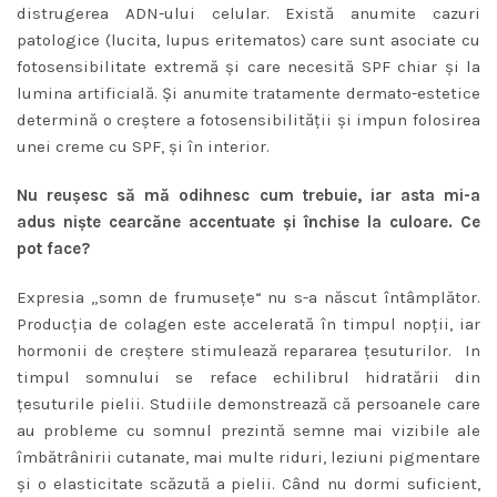
distrugerea ADN-ului celular. Există anumite cazuri
patologice (lucita, lupus eritematos) care sunt asociate cu
fotosensibilitate extremă şi care necesită SPF chiar şi la
lumina artificială. Şi anumite tratamente dermato-estetice
determină o creştere a fotosensibilităţii şi impun folosirea
unei creme cu SPF, şi în interior.
Nu reuşesc să mă odihnesc cum trebuie, iar asta mi-a
adus nişte cearcăne accentuate şi închise la culoare. Ce
pot face?
Expresia „somn de frumuseţe“ nu s-a născut întâmplător.
Producţia de colagen este accelerată în timpul nopţii, iar
hormonii de creştere stimulează repararea ţesuturilor. In
timpul somnului se reface echilibrul hidratării din
ţesuturile pielii. Studiile demonstrează că persoanele care
au probleme cu somnul prezintă semne mai vizibile ale
îmbătrânirii cutanate, mai multe riduri, leziuni pigmentare
şi o elasticitate scăzută a pielii. Când nu dormi suficient,