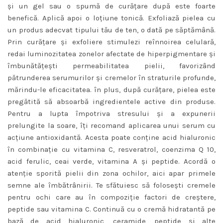
şi un gel sau o spumă de curăţare după este foarte
benefică. Aplică apoi o loţiune tonică. Exfoliază pielea cu
un produs adecvat tipului tău de ten, o dată pe săptămână.
Prin curăţare şi exfoliere stimulezi reînnoirea celulară,
redai luminozitatea zonelor afectate de hiperpigmentare şi
îmbunătăţeşti permeabilitatea pielii, favorizând
pătrunderea serumurilor şi cremelor în straturile profunde,
mărindu-le eficacitatea. în plus, după curăţare, pielea este
pregătită să absoarbă ingredientele active din produse.
Pentru a lupta împotriva stresului şi a expunerii
prelungite la soare, îţi recomand aplicarea unui serum cu
acţiune antioxidantă. Acesta poate conţine acid hialuronic
în combinaţie cu vitamina C, resveratrol, coenzima Q 10,
acid ferulic, ceai verde, vitamina A şi peptide. Acordă o
atenţie sporită pielii din zona ochilor, aici apar primele
semne ale îmbătrânirii. Te sfătuiesc să foloseşti cremele
pentru ochi care au în compoziţie factori de creştere,
peptide sau vitamina C. Continuă cu o cremă hidratantă pe
bază de acid hialuronic, ceramide, peptide şi alte