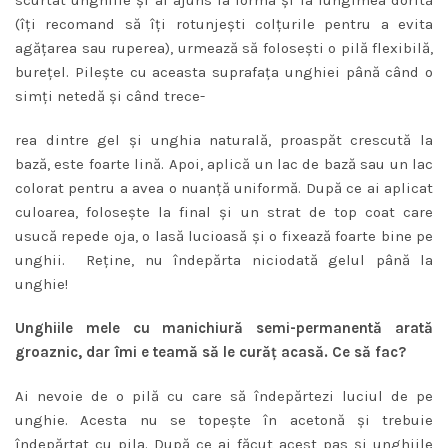
(îţi recomand să îţi rotunjeşti colţurile pentru a evita
agăţarea sau ruperea), urmează să foloseşti o pilă flexibilă,
bureţel. Pileşte cu aceasta suprafaţa unghiei până când o
simţi netedă şi când trece-
rea dintre gel şi unghia naturală, proaspăt crescută la
bază, este foarte lină. Apoi, aplică un lac de bază sau un lac
colorat pentru a avea o nuanţă uniformă. După ce ai aplicat
culoarea, foloseşte la final şi un strat de top coat care
usucă repede oja, o lasă lucioasă şi o fixează foarte bine pe
unghii. Reţine, nu îndepărta niciodată gelul până la
unghie!
Unghiile mele cu manichiură semi-permanentă arată
groaznic, dar îmi e teamă să le curăţ acasă. Ce să fac?
Ai nevoie de o pilă cu care să îndepărtezi luciul de pe
unghie. Acesta nu se topeşte în acetonă şi trebuie
îndepărtat cu pila. După ce ai făcut acest pas şi unghiile