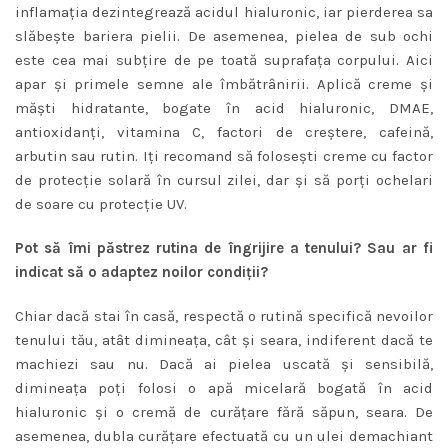
inflamația dezintegrează acidul hialuronic, iar pierderea sa
slăbeşte bariera pielii. De asemenea, pielea de sub ochi
este cea mai subţire de pe toată suprafaţa corpului. Aici
apar şi primele semne ale îmbătrânirii. Aplică creme şi
măşti hidratante, bogate în acid hialuronic, DMAE,
antioxidanţi, vitamina C, factori de creştere, cafeină,
arbutin sau rutin. Iţi recomand să foloseşti creme cu factor
de protecţie solară în cursul zilei, dar şi să porţi ochelari
de soare cu protecţie UV.
Pot să îmi păstrez rutina de îngrijire a tenului? Sau ar fi
indicat să o adaptez noilor condiţii?
Chiar dacă stai în casă, respectă o rutină specifică nevoilor
tenului tău, atât dimineaţa, cât şi seara, indiferent dacă te
machiezi sau nu. Dacă ai pielea uscată şi sensibilă,
dimineaţa poţi folosi o apă micelară bogată în acid
hialuronic şi o cremă de curăţare fără săpun, seara. De
asemenea, dubla curăţare efectuată cu un ulei demachiant